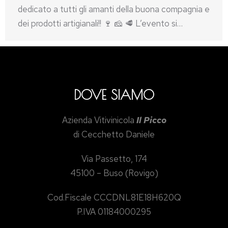
dedicato a tutti gli amanti della buona compagnia e
dei prodotti artigianali!! 🍷 🧀 🥩 L’evento si…
DOVE SIAMO
Azienda Vitivinicola
Il Picco
di Cecchetto Daniele
Via Passetto, 174
45100 – Buso (Rovigo)
Cod.Fiscale CCCDNL81E18H620Q
P.IVA 01184000295