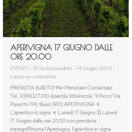
APERIVIGNA 17 GIUGNO DALLE
ORE 20.00
EVENTI
Di
itsolutionadmin
14 Giugno 2024
Lascia un commento
PRENOTA SUBITO! Per Prenotare Contattare:
Tel. 3396027330 Azienda Vitivinicola “Il Picco”Via
Pasetto 174, Buso (RO) APERIVIGNA 🍷
L’aperitivo in vigna 🍷 Lunedì 17 Giugno 🗓️ Lunedi
17 Giugno dalle ore 20.00 non prendete
impegni!Ritorna l’Aperivigna, l’aperitivo in vigna