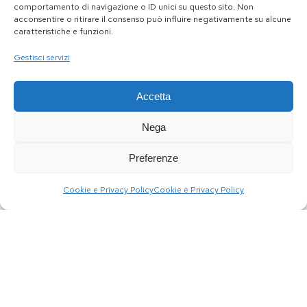
comportamento di navigazione o ID unici su questo sito. Non
acconsentire o ritirare il consenso può influire negativamente su alcune
caratteristiche e funzioni.
Gestisci servizi
Accetta
Nega
Preferenze
Cookie e Privacy Policy
Cookie e Privacy Policy
Box 6 bottiglie di Vino Naturale Veneto Rosato
“Oltre”
€
54.90
€
49.90