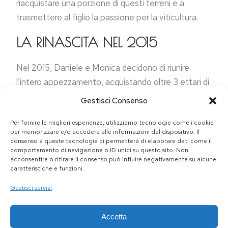
riacquistare una porzione di questi terreni e a
trasmettere al figlio la passione per la viticultura.
LA RINASCITA NEL 2015
Nel 2015, Daniele e Monica decidono di riunire
l’intero appezzamento, acquistando oltre 3 ettari di
terreno. Con una visione chiara e determinata, i due
Gestisci Consenso
coniugi iniziano a lavorare instancabilmente per
Per fornire le migliori esperienze, utilizziamo tecnologie come i cookie
riportare in vita l’antica fonte di famiglia. Monica,
per memorizzare e/o accedere alle informazioni del dispositivo. Il
che in precedenza gestiva un’attività propria,
consenso a queste tecnologie ci permetterà di elaborare dati come il
comportamento di navigazione o ID unici su questo sito. Non
decide di chiuderla per dedicarsi completamente al
acconsentire o ritirare il consenso può influire negativamente su alcune
progetto del Vino del Picco, affiancando Daniele
caratteristiche e funzioni.
nella gestione dell’azienda.
Gestisci servizi
I PRIMI PASSI VERSO IL SUCCESSO
Accetta