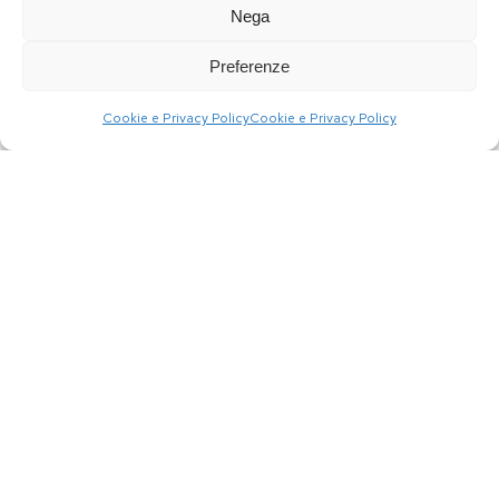
Nega
Preferenze
Cookie e Privacy Policy
Cookie e Privacy Policy
Box degustazione
Vino Naturale
con 6 bottiglie di
Veneto "Amighi"
Vino Naturale
ottenuto da
Veneto
uvaggi Cabernet
Franc
€
49.00
€
39.90
€
14.00
AGGIUNGI AL
CARRELLO
AGGIUNGI AL
CARRELLO