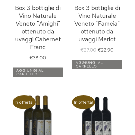
Box 3 bottiglie di
Box 3 bottiglie di
Vino Naturale
Vino Naturale
Veneto "Amighi"
Veneto "Fameia"
ottenuto da
ottenuto da
uvaggi Cabernet
uvaggi Merlot
Franc
€
27.00
€
22.90
€
38.00
AGGIUNGI AL
CARRELLO
AGGIUNGI AL
CARRELLO
In offerta!
In offerta!