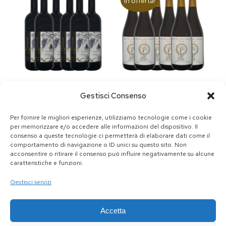
In offerta!
Box 6 bottiglie di
Box 6 bottiglie di
Gestisci Consenso
Vino Naturale
Vino Naturale
Veneto Raboso
Veneto Rosato
Per fornire le migliori esperienze, utilizziamo tecnologie come i cookie
"Gian"
"Oltre"
per memorizzare e/o accedere alle informazioni del dispositivo. Il
consenso a queste tecnologie ci permetterà di elaborare dati come il
€
69.00
€
54.90
€
49.90
comportamento di navigazione o ID unici su questo sito. Non
acconsentire o ritirare il consenso può influire negativamente su alcune
caratteristiche e funzioni.
AGGIUNGI AL
AGGIUNGI AL
CARRELLO
CARRELLO
Gestisci servizi
Accetta
In offerta!