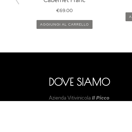
€
69.00
A
AGGIUNGI AL CARRELLO
DOVE SIAMO
Azienda Vitivinicola
Il Picco
di Cecchetto Daniele
Via Passetto, 174
45100 – Buso (Rovigo)