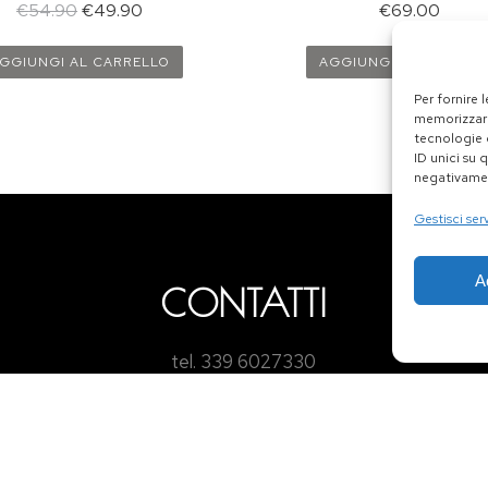
€
54.90
€
49.90
€
69.00
GGIUNGI AL CARRELLO
AGGIUNGI AL CARREL
Per fornire 
memorizzare
tecnologie 
ID unici su 
negativamen
Gestisci serv
A
CONTATTI
tel. 339 6027330
e-mail: info@ilvinodelpicco.it