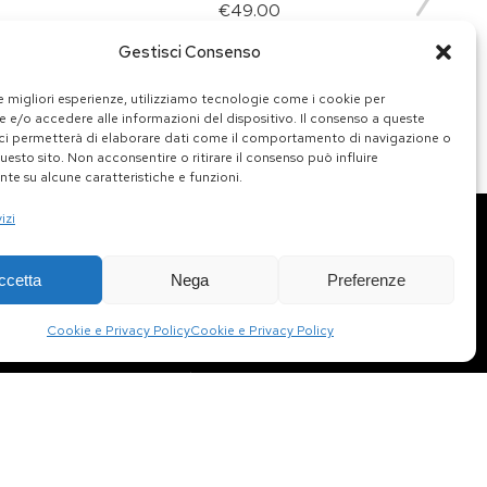
€
49.00
Gestisci Consenso
LO
AGGIUNGI AL CARRELLO
le migliori esperienze, utilizziamo tecnologie come i cookie per
 e/o accedere alle informazioni del dispositivo. Il consenso a queste
ci permetterà di elaborare dati come il comportamento di navigazione o
questo sito. Non acconsentire o ritirare il consenso può influire
te su alcune caratteristiche e funzioni.
izi
ccetta
Nega
Preferenze
INFORMAZIONI UTILI
Cookie e Privacy Policy
Cookie e Privacy Policy
Termini e condizioni
Diritto di recesso