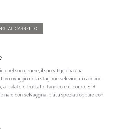
NGI AL CARRELLO
e
co nel suo genere, il suo vitigno ha una
ultimo uvaggio della stagione selezionato a mano.
, al palato è fruttato, tannico e di corpo. E’
il
bbinare con selvaggina, piatti speziati oppure con
o