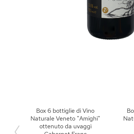
to
Box 6 bottiglie di Vino
Bo
vaggi
Naturale Veneto "Amighi"
Nat
ottenuto da uvaggi
Cabernet Franc