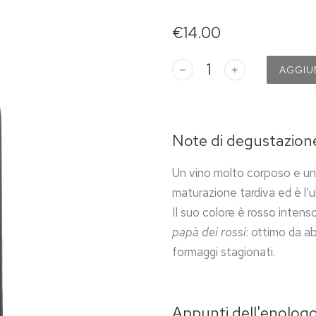
€
14.00
﹣
﹢
AGGIU
Note di degustazion
Un vino molto corposo e uni
maturazione tardiva ed è l’
Il suo colore è rosso intenso
papà dei rossi
: ottimo da a
formaggi stagionati.
Appunti dell'enolog