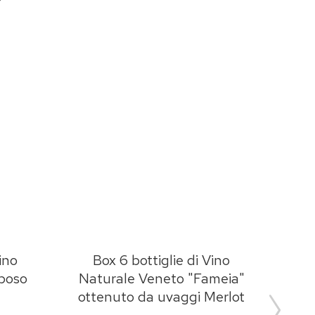
ino
Box 6 bottiglie di Vino
B
boso
Naturale Veneto "Fameia"
Natu
ottenuto da uvaggi Merlot
Fi