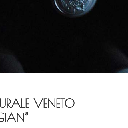
URALE VENETO
GIAN”